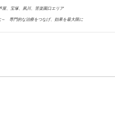
芦屋、宝塚、夙川、苦楽園口エリア
in 大～ 専門的な治療をつなげ、効果を最大限に