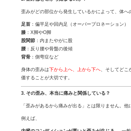
歪みがどの部位から発生しているかによって、体へ
足首
：偏平足や回内足（オーバープロネーション）
膝
：X脚やO脚
股関節
：内またやがに股
腰
：反り腰や骨盤の後傾
背骨
：側弯症など
身体の歪みは
下から上へ、上から下へ
、そしてどこ
価することが大切です。
3. その歪み、本当に痛みと関係している？
「歪みがあるから痛みが出る」とは限りません。他
例えば、
内臓のコンディションが悪いと歪みが生じる
→ 一